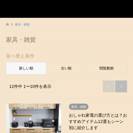
ヒュッゲな暮らし
検索
家具・雑貨
家具・雑貨
並べ替え条件
新しい順
古い順
閲覧数順
12件中 1〜10件を表示


家具・雑貨
おしゃれ家電の選び方とは？お
すすめアイテム12選もシーン
別に紹介します